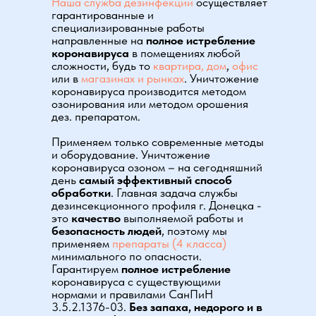
Наша служба дезинфекции
осуществляет
гарантированные и
специализированные работы
направленные на
полное истребление
коронавируса
в помещениях любой
сложности, будь то
квартира, дом
,
офис
или в
магазинах и рынках
. Уничтожение
коронавируса производится методом
озонирования или методом орошения
дез. препаратом.
Применяем только современные методы
и оборудование. Уничтожение
коронавируса озоном – на сегодняшний
день
самый эффективный способ
обработки
. Главная задача службы
дезинсекционного профиля г. Донецка
-
это
качество
выполняемой работы и
безопасность людей
, поэтому мы
применяем
препараты (4 класса)
минимального по опасности.
Гарантируем
полное истребление
коронавируса с существующими
нормами и правилами СанПиН
3.5.2.1376-03.
Без запаха, недорого и в