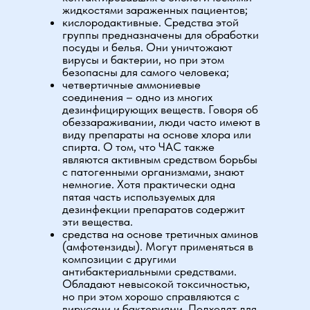
жидкостями зараженных пациентов;
кислородактивные. Средства этой
группы предназначены для обработки
посуды и белья. Они уничтожают
вирусы и бактерии, но при этом
безопасны для самого человека;
четвертичные аммониевые
соединения – одно из многих
дезинфицирующих веществ. Говоря об
обеззараживании, люди часто имеют в
виду препараты на основе хлора или
спирта. О том, что ЧАС также
являются активным средством борьбы
с патогенными организмами, знают
немногие. Хотя практически одна
пятая часть используемых для
дезинфекции препаратов содержит
эти вещества.
средства на основе третичных аминов
(амфотензиды). Могут применяться в
композиции с другими
антибактериальными средствами.
Обладают невысокой токсичностью,
но при этом хорошо справляются с
вирусами и бактериями. Подходят для