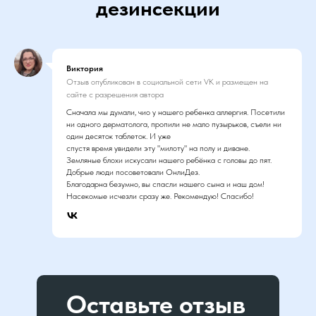
дезинсекции
Виктория
Отзыв опубликован в социальной сети VK и размещен на
сайте с разрешения автора
Сначала мы думали, чио у нашего ребенка аллергия. Посетили
ни одного дерматолога, пропили не мало пузырьков, съели ни
один десяток таблеток. И уже
спустя время увидели эту "милоту" на полу и диване.
Земляные блохи искусали нашего ребёнка с головы до пят.
Добрые люди посоветовали ОнлиДез.
Благодарна безумно, вы спасли нашего сына и наш дом!
Насекомые исчезли сразу же. Рекомендую! Спасибо!
Оставьте отзыв