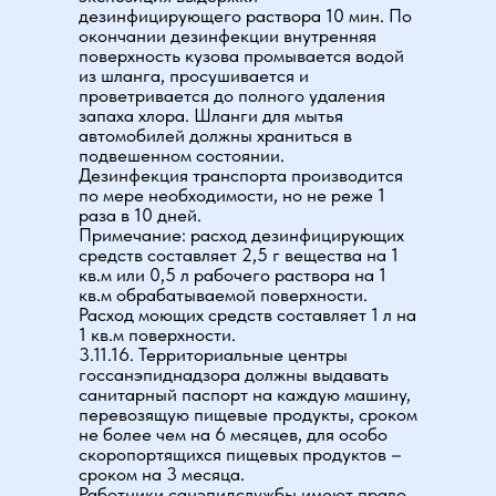
дезинфицирующего раствора 10 мин. По
окончании дезинфекции внутренняя
поверхность кузова промывается водой
из шланга, просушивается и
проветривается до полного удаления
запаха хлора. Шланги для мытья
автомобилей должны храниться в
подвешенном состоянии.
Дезинфекция транспорта производится
по мере необходимости, но не реже 1
раза в 10 дней.
Примечание: расход дезинфицирующих
средств составляет 2,5 г вещества на 1
кв.м или 0,5 л рабочего раствора на 1
кв.м обрабатываемой поверхности.
Расход моющих средств составляет 1 л на
1 кв.м поверхности.
3.11.16. Территориальные центры
госсанэпиднадзора должны выдавать
санитарный паспорт на каждую машину,
перевозящую пищевые продукты, сроком
не более чем на 6 месяцев, для особо
скоропортящихся пищевых продуктов –
сроком на 3 месяца.
Работники санэпидслужбы имеют право