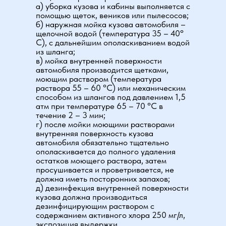
а) уборка кузова и кабины выполняется с
помощью щеток, веников или пылесосов;
б) наружная мойка кузова автомобиля –
щелочной водой (температура 35 – 40°
С), с дальнейшим ополаскиванием водой
из шланга;
в) мойка внутренней поверхности
автомобиля производится щетками,
моющим раствором (температура
раствора 55 – 60 °С) или механическим
способом из шлангов под давлением 1,5
атм при температуре 65 – 70 °С в
течение 2 – 3 мин;
г) после мойки моющими растворами
внутренняя поверхность кузова
автомобиля обязательно тщательно
ополаскивается до полного удаления
остатков моющего раствора, затем
просушивается и проветривается, не
должна иметь посторонних запахов;
д) дезинфекция внутренней поверхности
кузова должна производиться
дезинфицирующим раствором с
содержанием активного хлора 250 мг/л,
экспозиция выдержки