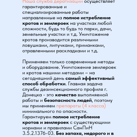
Наша служба дератизации
осуществляет
гарантированные и
специализированные работы
направленные на
полное истребление
кротов и землероек
на участках любой
сложности, будь то будь то парки, дачи,
земельные участки и т.д. Уничтожение
кротов производится различными
ловушками, липучками, приманками,
отравленными раскладками и т.д.
Применяем только современные методы
и оборудование. Уничтожение землероек
и кротов нашими методами – на
сегодняшний день
самый эффективный
способ обработки
. Главная задача
службы дезинсекционного профиля г.
Донецка
-
это
качество
выполняемой
работы и
безопасность людей
, поэтому
мы применяем
препараты (4 класса)
минимального по опасности.
Гарантируем
полное истребление
кротов и землероек
с существующими
нормами и правилами СанПиН
3.5.2.1376-03.
Без запаха, недорого и в