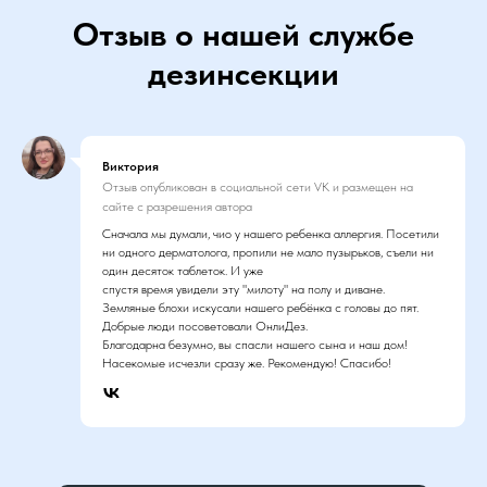
Отзыв о нашей службе
дезинсекции
Виктория
Отзыв опубликован в социальной сети VK и размещен на
сайте с разрешения автора
Сначала мы думали, чио у нашего ребенка аллергия. Посетили
ни одного дерматолога, пропили не мало пузырьков, съели ни
один десяток таблеток. И уже
спустя время увидели эту "милоту" на полу и диване.
Земляные блохи искусали нашего ребёнка с головы до пят.
Добрые люди посоветовали ОнлиДез.
Благодарна безумно, вы спасли нашего сына и наш дом!
Насекомые исчезли сразу же. Рекомендую! Спасибо!