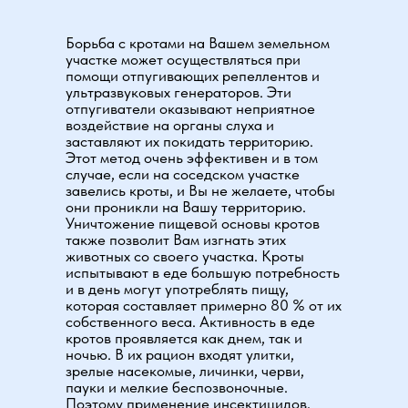
Борьба с кротами на Вашем земельном
участке может осуществляться при
помощи отпугивающих репеллентов и
ультразвуковых генераторов. Эти
отпугиватели оказывают неприятное
воздействие на органы слуха и
заставляют их покидать территорию.
Этот метод очень эффективен и в том
случае, если на соседском участке
завелись кроты, и Вы не желаете, чтобы
они проникли на Вашу территорию.
Уничтожение пищевой основы кротов
также позволит Вам изгнать этих
животных со своего участка. Кроты
испытывают в еде большую потребность
и в день могут употреблять пищу,
которая составляет примерно 80 % от их
собственного веса. Активность в еде
кротов проявляется как днем, так и
ночью. В их рацион входят улитки,
зрелые насекомые, личинки, черви,
пауки и мелкие беспозвоночные.
Поэтому применение инсектицидов,