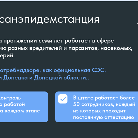
санэпидемстанция
 протяжении семи лет работает в сфере
ию разных вредителей и паразитов, насекомых,
ерий.
потребнадзоре, как официальная СЭС,
 Донецка и Донецкой области..
онтроль
В штате работает более
а работой
50 сотрудников, каждый
а каждом этапе
из которых проходит
постоянную аттестацию