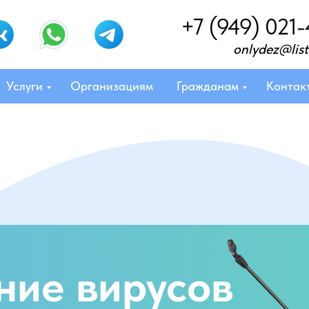
+7 (949) 021-
onlydez@list
Услуги
Организациям
Гражданам
Контак
ние вирусов