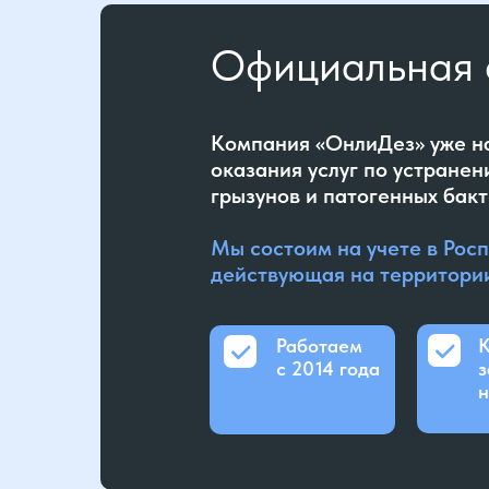
Официальная 
Компания «ОнлиДез» уже на
оказания услуг по устранен
грызунов и патогенных бакт
Мы состоим на учете в Рос
действующая на территории
Работаем
К
с 2014 года
з
н