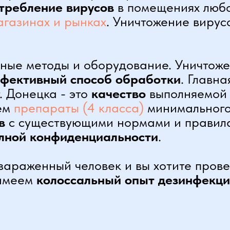
требление вирусов
в помещениях любо
агазинах и рынках
. Уничтожение вирус
ные методы и оборудование. Уничтоже
фективный способ обработки
. Главн
. Донецка
-
это
качество
выполняемой
яем
препараты (4 класса)
минимального
в
с существующими нормами и правила
полной конфиденциальности
.
зараженный человек и вы хотите пров
 имеем
колоссальный опыт дезинфекц