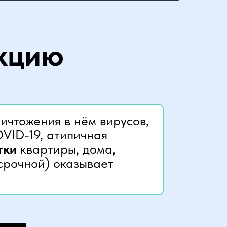
екцию
ичтожения в нём вирусов,
OVID-19, атипичная
тки
квартиры, дома,
срочной) оказывает