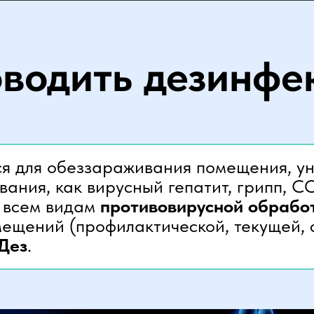
оводить дезинф
я для обеззараживания помещения, ун
ания, как вирусный гепатит, грипп, C
о всем видам
противовирусной обрабо
мещений (профилактической, текущей, 
Дез
.